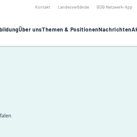
Kontakt
Landesverbände
BDB Netzwerk-App
bildung
Über uns
Themen & Positionen
Nachrichten
Ak
falen