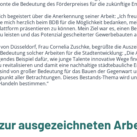
tonte die Bedeutung des Förderpreises für die zukünftige E
 sich begeistert über die Anerkennung seiner Arbeit: „Ich fre
 mich herzlich beim BDB für die Möglichkeit bedanken, me
attform präsentieren zu können. Mein Ziel war es, einen Be
u leisten und das Potenzial gescheiterter Gewerbebauten a
von Düsseldorf, Frau Cornelia Zuschke, begrüßte die Ausze
 Bedeutung solcher Arbeiten für die Stadtentwicklung: „Die 
agendes Beispiel dafür, wie junge Talente innovative Wege f
revitalisieren und damit eine nachhaltige städtebauliche E
 sind von großer Bedeutung für das Bauen der Gegenwart 
elpunkt aller Betrachtungen. Dieses Bestands-Thema wird 
 Handeln bestimmen.“
zur ausgezeichneten Arbe