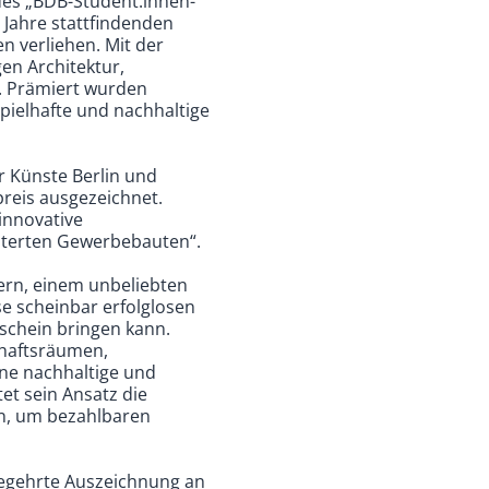
des „BDB-Student:innen-
 Jahre stattfindenden
n verliehen. Mit der
en Architektur,
. Prämiert wurden
spielhafte und nachhaltige
er Künste Berlin und
reis ausgezeichnet.
 innovative
iterten Gewerbebauten“.
ngern, einem unbeliebten
se scheinbar erfolglosen
schein bringen kann.
chaftsräumen,
ine nachhaltige und
et sein Ansatz die
n, um bezahlbaren
begehrte Auszeichnung an