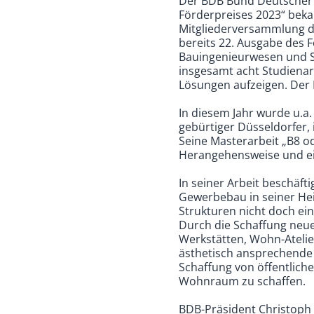
Der BDB Bund Deutscher 
Förderpreises 2023“ beka
Mitgliederversammlung de
bereits 22. Ausgabe des 
Bauingenieurwesen und S
insgesamt acht Studienarb
Lösungen aufzeigen. Der P
In diesem Jahr wurde u.a.
gebürtiger Düsseldorfer,
Seine Masterarbeit „B8 od
Herangehensweise und ei
In seiner Arbeit beschäfti
Gewerbebau in seiner Heim
Strukturen nicht doch ei
Durch die Schaffung neue
Werkstätten, Wohn-Atelier
ästhetisch ansprechende 
Schaffung von öffentlic
Wohnraum zu schaffen.
BDB-Präsident Christoph 