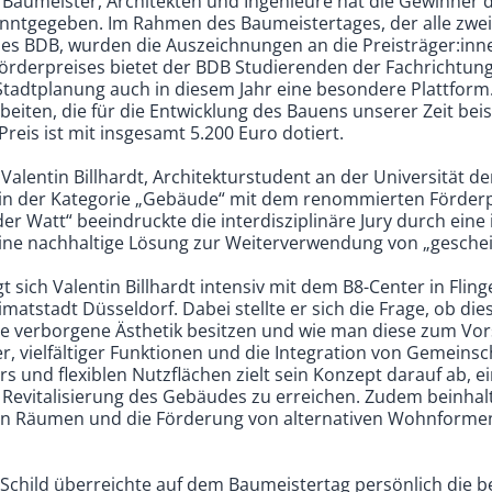
Baumeister, Architekten und Ingenieure hat die Gewinner 
nntgegeben. Im Rahmen des Baumeistertages, der alle zwei
s BDB, wurden die Auszeichnungen an die Preisträger:inne
Förderpreises bietet der BDB Studierenden der Fachrichtung
tadtplanung auch in diesem Jahr eine besondere Plattform
eiten, die für die Entwicklung des Bauens unserer Zeit bei
reis ist mit insgesamt 5.200 Euro dotiert.
 Valentin Billhardt, Architekturstudent an der Universität d
 in der Kategorie „Gebäude“ mit dem renommierten Förderp
er Watt“ beeindruckte die interdisziplinäre Jury durch eine
ne nachhaltige Lösung zur Weiterverwendung von „gesche
gt sich Valentin Billhardt intensiv mit dem B8-Center in Fli
atstadt Düsseldorf. Dabei stellte er sich die Frage, ob die
ne verborgene Ästhetik besitzen und wie man diese zum Vor
r, vielfältiger Funktionen und die Integration von Gemeins
s und flexiblen Nutzflächen zielt sein Konzept darauf ab, e
Revitalisierung des Gebäudes zu erreichen. Zudem beinhalt
hen Räumen und die Förderung von alternativen Wohnforme
Schild überreichte auf dem Baumeistertag persönlich die 