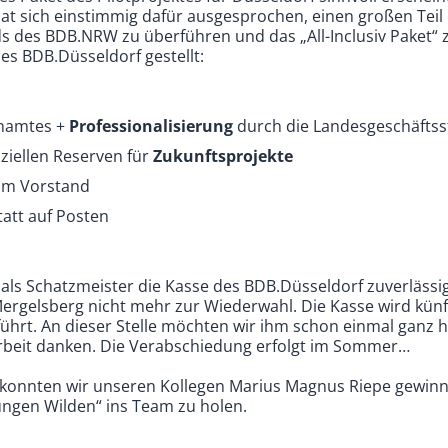
t sich einstimmig dafür ausgesprochen, einen großen Teil
 des BDB.NRW zu überführen und das „All-Inclusiv Paket“ z
es BDB.Düsseldorf gestellt:
enamtes +
Professionalisierung
durch die Landesgeschäftsst
nziellen Reserven für
Zukunftsprojekte
im Vorstand
tatt auf Posten
 als Schatzmeister die Kasse des BDB.Düsseldorf zuverlässig
 Mergelsberg nicht mehr zur Wiederwahl. Die Kasse wird künf
ührt. An dieser Stelle möchten wir ihm schon einmal ganz he
Arbeit danken. Die Verabschiedung erfolgt im Sommer…
er konnten wir unseren Kollegen Marius Magnus Riepe gewin
ungen Wilden“ ins Team zu holen.