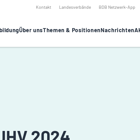
Kontakt
Landesverbände
BDB Netzwerk-App
bildung
Über uns
Themen & Positionen
Nachrichten
Ak
 JHV 2024