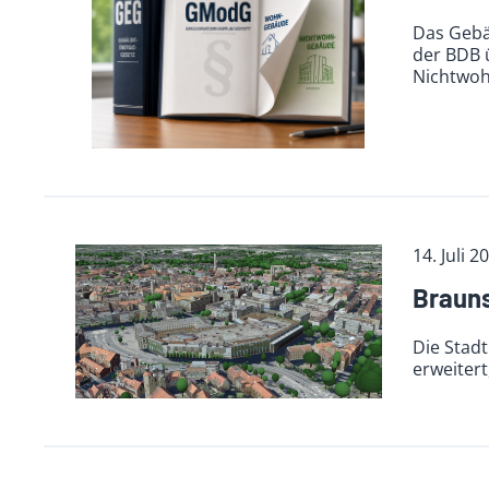
Das Gebä
der BDB 
Nichtwo
14. Juli 2
Brauns
Die Stad
erweiter