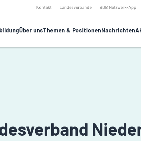
Kontakt
Landesverbände
BDB Netzwerk-App
bildung
Über uns
Themen & Positionen
Nachrichten
Ak
ndesverband Niede