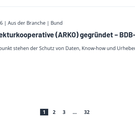
26
| Aus der Branche
| Bund
tektur­koope­rative (ARKO) gegründet – BDB
lpunkt stehen der Schutz von Daten, Know-how und Urheber
1
2
3
…
32