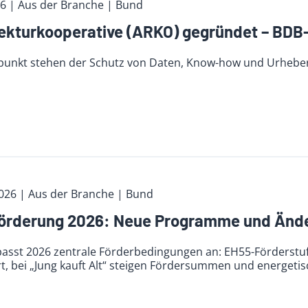
26
| Aus der Branche
| Bund
tektur­koope­rative (ARKO) gegründet – BDB
lpunkt stehen der Schutz von Daten, Know-how und Urheber
2026
| Aus der Branche
| Bund
rderung 2026: Neue Programme und Änder
passt 2026 zentrale Förderbedingungen an: EH55-Förderst
rt, bei „Jung kauft Alt“ steigen Fördersummen und energet