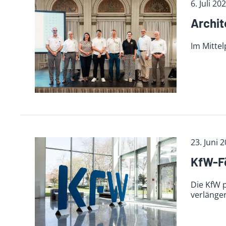
6. Juli 20
Archi­
Im Mitte
23. Juni 
KfW-Fö
Die KfW 
verlänge