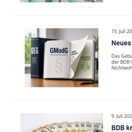
15. Juli 2
Neues 
Das Gebä
der BDB 
Nichtwo
9. Juli 20
BDB kr