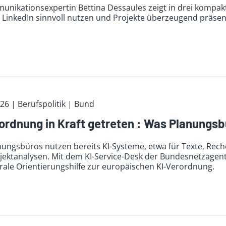
unikationsexpertin Bettina Dessaules zeigt in drei kompak
 LinkedIn sinnvoll nutzen und Projekte überzeugend präsen
026
| Berufspolitik
| Bund
ordnung in Kraft getreten : Was Planungsbü
nungsbüros nutzen bereits KI-Systeme, etwa für Texte, Rec
ojektanalysen. Mit dem KI-Service-Desk der Bundesnetzage
rale Orientierungshilfe zur europäischen KI-Verordnung.