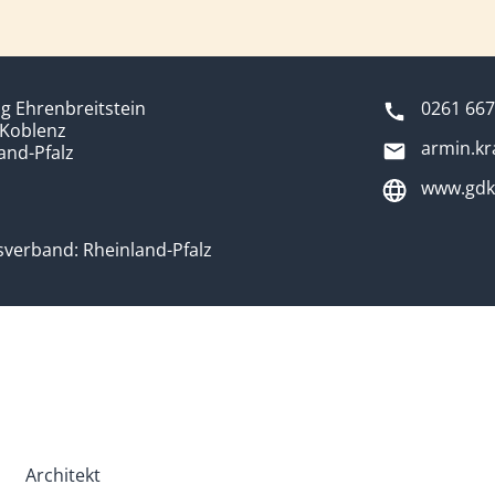
g Ehrenbreitstein
0261 667
 Koblenz
armin.kr
and-Pfalz
www.gdk
verband: Rheinland-Pfalz
Architekt