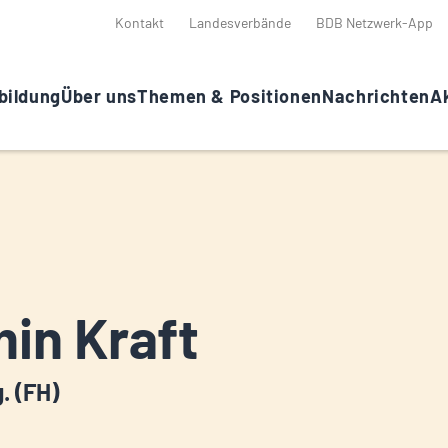
Kontakt
Landesverbände
BDB Netzwerk-App
bildung
Über uns
Themen & Positionen
Nachrichten
Ak
in Kraft
g. (FH)