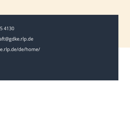
5 4130
aft@gdke.rlp.de
e.rlp.de/de/home/