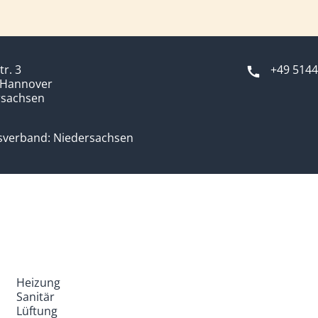
tr. 3
+49 5144
 Hannover
rsachsen
sverband: Niedersachsen
Heizung
Sanitär
Lüftung