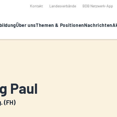
Kontakt
Landesverbände
BDB Netzwerk-App
bildung
Über uns
Themen & Positionen
Nachrichten
Ak
g Paul
g. (FH)