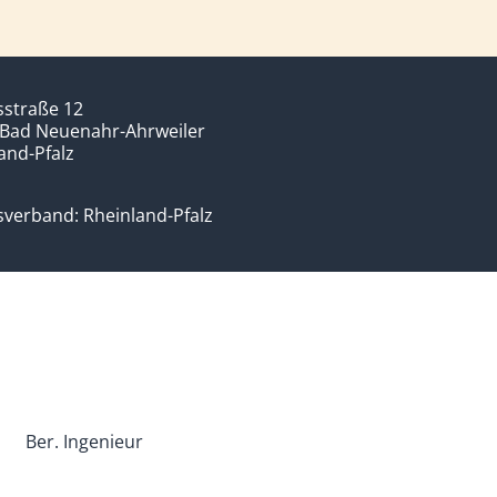
sstraße 12
 Bad Neuenahr-Ahrweiler
and-Pfalz
verband: Rheinland-Pfalz
Ber. Ingenieur