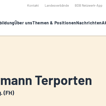
Kontakt
Landesverbände
BDB Netzwerk-App
bildung
Über uns
Themen & Positionen
Nachrichten
Ak
mann Terporten
g. (FH)