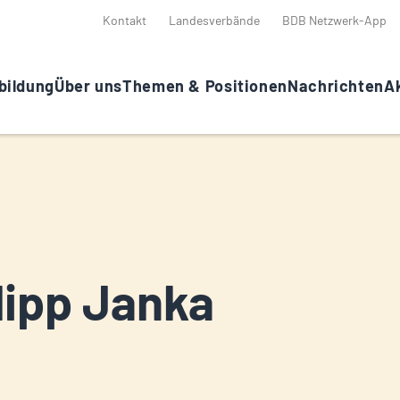
Kontakt
Landesverbände
BDB Netzwerk-App
bildung
Über uns
Themen & Positionen
Nachrichten
Ak
lipp Janka