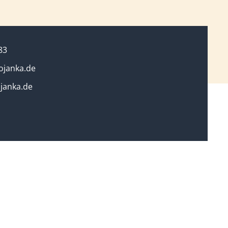
83
ojanka.de
janka.de