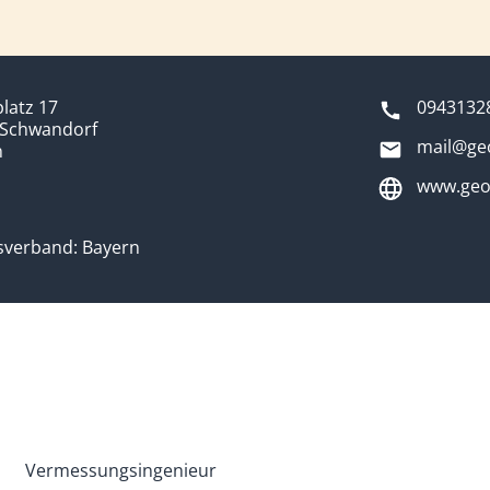
latz 17
0943132
 Schwandorf
mail@ge
n
www.geo
sverband: Bayern
Vermessungsingenieur