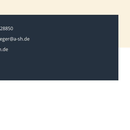
128850
ieger@a-sh.de
h.de