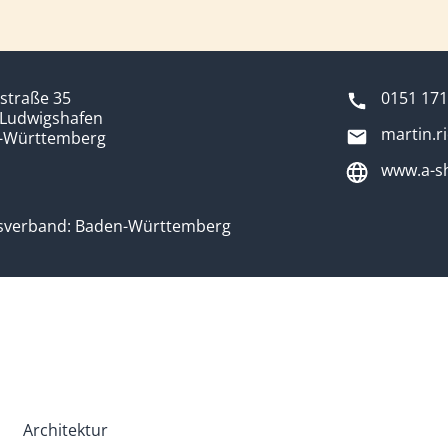
straße 35
0151 17
 Ludwigshafen
martin.r
-Württemberg
www.a-s
sverband: Baden-Württemberg
Architektur