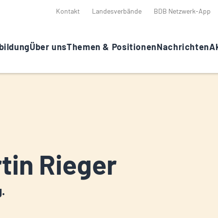
Kontakt
Landesverbände
BDB Netzwerk-App
bildung
Über uns
Themen & Positionen
Nachrichten
Ak
tin Rieger
g.