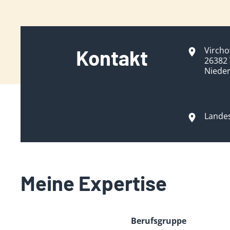
Vircho
Kontakt
26382
Niede
Lande
Meine Expertise
Berufsgruppe