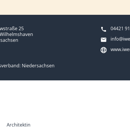
wstraße 25
04421 9
 Wilhelmshaven
info@iwe
rsachsen
www.iwer
sverband: Niedersachsen
Architektin