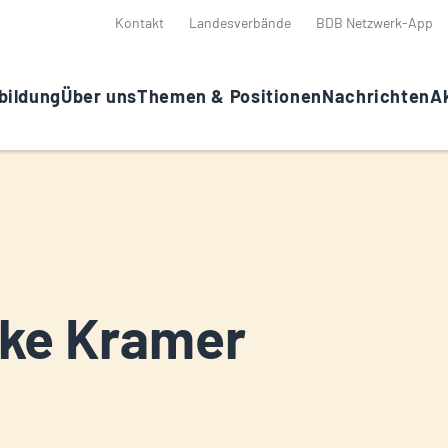
Kontakt
Landesverbände
BDB Netzwerk-App
bildung
Über uns
Themen & Positionen
Nachrichten
Ak
ke Kramer