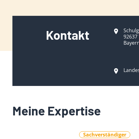
Schulg
Kontakt
92637
Bayer
Lande
Meine Expertise
Sachverständiger