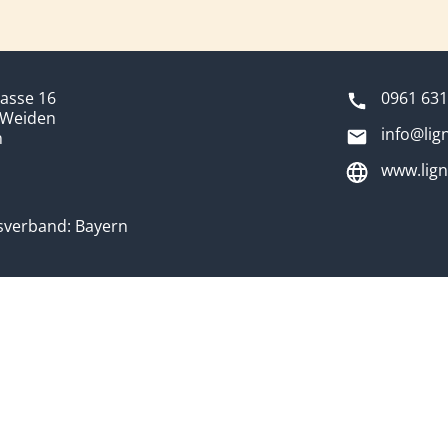
asse 16
0961 631
 Weiden
info@li
n
www.lig
sverband: Bayern