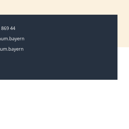
 869 44
gnum.bayern
num.bayern