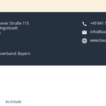
ener Straße 115
+49 841 
Ingolstadt
info@bau
n
www.baue
sverband: Bayern
Architekt