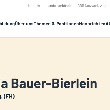
Kontakt
Landesverbände
BDB Netzwerk-App
bildung
Über uns
Themen & Positionen
Nachrichten
Ak
ia Bauer-Bierlein
g. (FH)