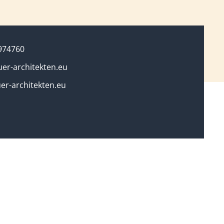
974760
er-architekten.eu
r-architekten.eu