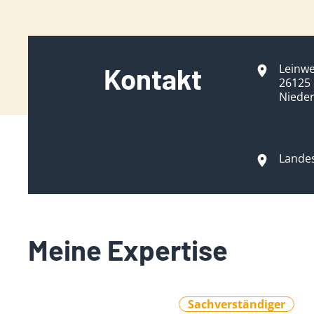
Leinwe
Kontakt
26125
Niede
Lande
Meine Expertise
Sachverständiger