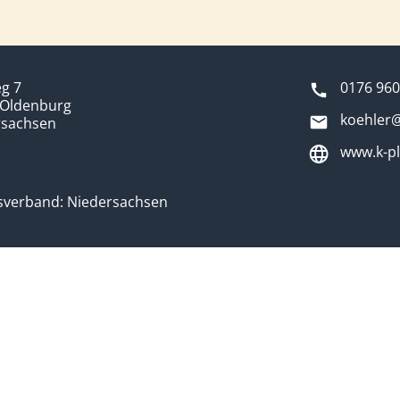
g 7
0176 960
 Oldenburg
koehler@
rsachsen
www.k-pl
sverband: Niedersachsen