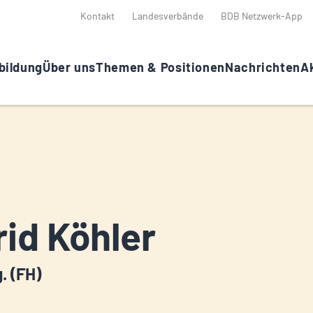
Kontakt
Landesverbände
BDB Netzwerk-App
bildung
Über uns
Themen & Positionen
Nachrichten
Ak
rid Köhler
g. (FH)