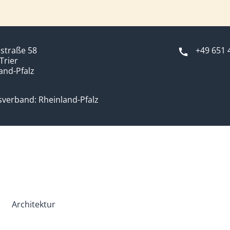
hstraße 58
+49 651 
Trier
and-Pfalz
verband: Rheinland-Pfalz
Architektur