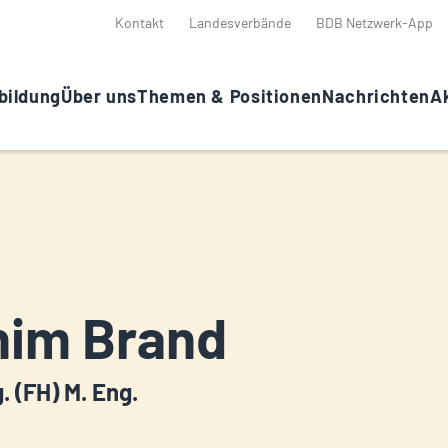
Kontakt
Landesverbände
BDB Netzwerk-App
bildung
Über uns
Themen & Positionen
Nachrichten
Ak
him Brand
g. (FH) M. Eng.