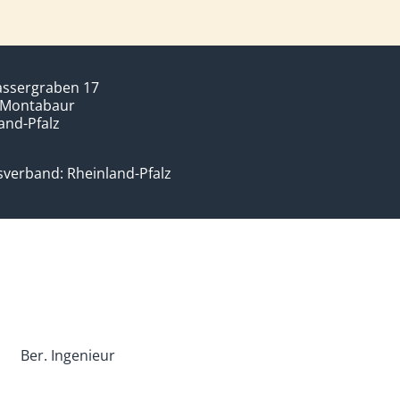
ssergraben 17
 Montabaur
and-Pfalz
verband: Rheinland-Pfalz
Ber. Ingenieur