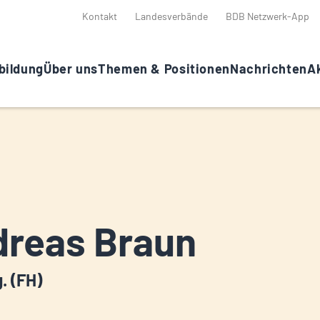
Kontakt
Landesverbände
BDB Netzwerk-App
bildung
Über uns
Themen & Positionen
Nachrichten
Ak
reas Braun
g. (FH)