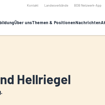
Kontakt
Landesverbände
BDB Netzwerk-App
bildung
Über uns
Themen & Positionen
Nachrichten
Ak
nd Hellriegel
g.