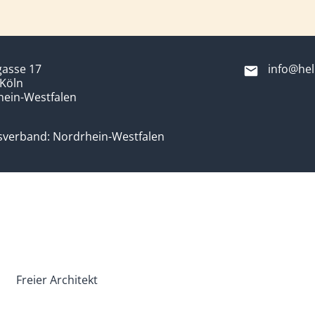
gasse 17
info@hel
Köln
hein-Westfalen
sverband: Nordrhein-Westfalen
Freier Architekt