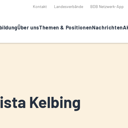
Kontakt
Landesverbände
BDB Netzwerk-App
bildung
Über uns
Themen & Positionen
Nachrichten
Ak
ista Kelbing