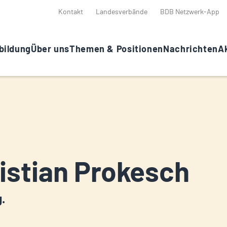
Kontakt
Landesverbände
BDB Netzwerk-App
bildung
Über uns
Themen & Positionen
Nachrichten
Ak
istian Prokesch
g.