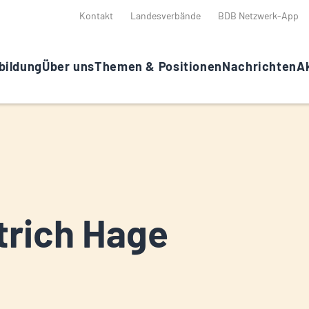
Kontakt
Landesverbände
BDB Netzwerk-App
bildung
Über uns
Themen & Positionen
Nachrichten
Ak
trich Hage