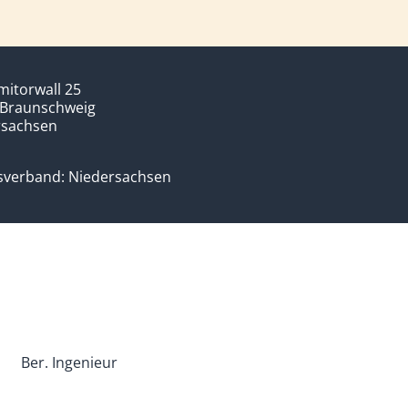
mitorwall 25
 Braunschweig
rsachsen
sverband: Niedersachsen
Ber. Ingenieur