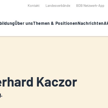
Kontakt
Landesverbände
BDB Netzwerk-App
bildung
Über uns
Themen & Positionen
Nachrichten
Ak
rhard Kaczor
g.