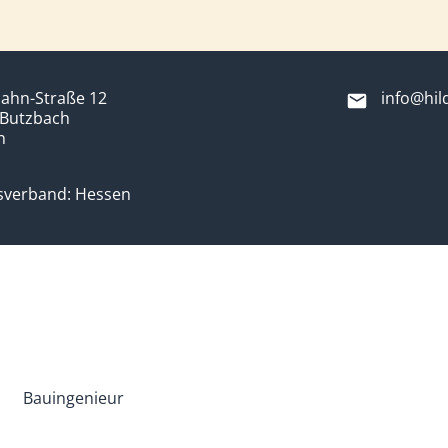
ahn-Straße 12
info@hil
 Butzbach
n
sverband: Hessen
Bauingenieur