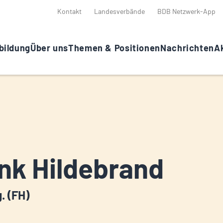
Kontakt
Landesverbände
BDB Netzwerk-App
bildung
Über uns
Themen & Positionen
Nachrichten
Ak
nk Hildebrand
g. (FH)