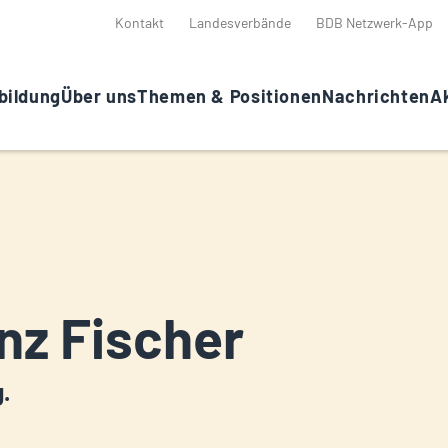
Kontakt
Landesverbände
BDB Netzwerk-App
bildung
Über uns
Themen & Positionen
Nachrichten
Ak
nz Fischer
g.