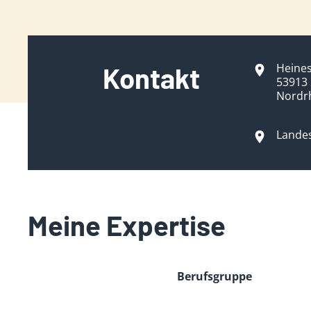
Heines
Kontakt
53913 
Nordr
Lande
Meine Expertise
Berufsgruppe