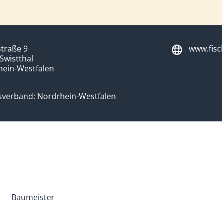
traße 9
www.fisc
Swistthal
hein-Westfalen
sverband: Nordrhein-Westfalen
Baumeister