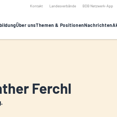
Kontakt
Landesverbände
BDB Netzwerk-App
bildung
Über uns
Themen & Positionen
Nachrichten
Ak
ther Ferchl
g.