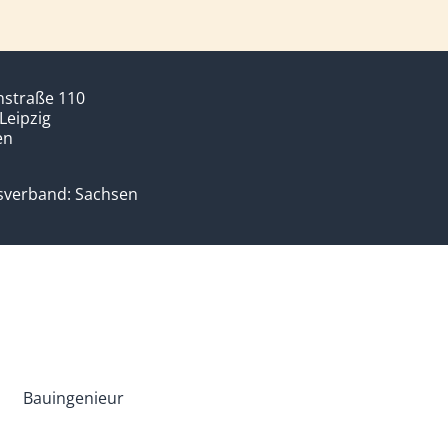
nstraße 110
Leipzig
en
sverband: Sachsen
Bauingenieur