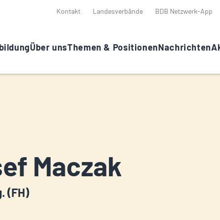
Kontakt
Landesverbände
BDB Netzwerk-App
bildung
Über uns
Themen & Positionen
Nachrichten
Ak
ef Maczak
g. (FH)