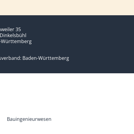
weiler 35
Dinkelsbühl
-Württemberg
sverband: Baden-Württemberg
Bauingenieurwesen