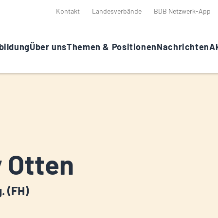
Kontakt
Landesverbände
BDB Netzwerk-App
bildung
Über uns
Themen & Positionen
Nachrichten
Ak
 Otten
g. (FH)