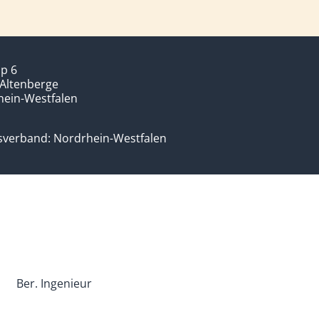
p 6
Altenberge
hein-Westfalen
sverband: Nordrhein-Westfalen
Ber. Ingenieur