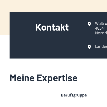
Waltru
Kontakt
48341 
Nordr
Lande
Meine Expertise
Berufsgruppe