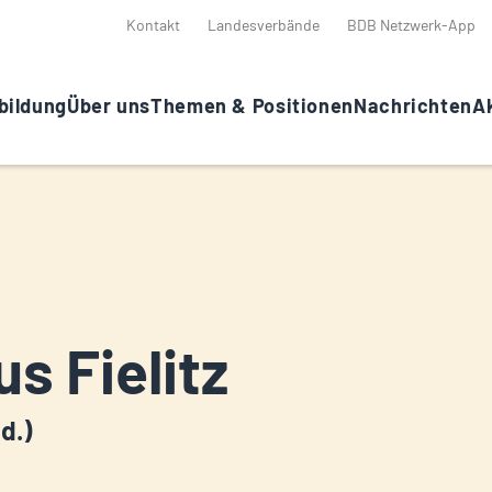
Kontakt
Landesverbände
BDB Netzwerk-App
bildung
Über uns
Themen & Positionen
Nachrichten
Ak
us Fielitz
ad.)