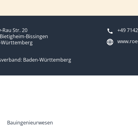
-Rau Str. 20
+49 7142
Bietigheim-Bissingen
www.roed
-Württemberg
sverband: Baden-Württemberg
Bauingenieurwesen