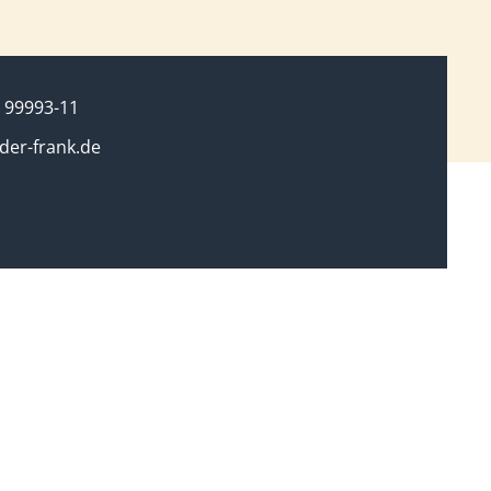
 99993-11
er-frank.de