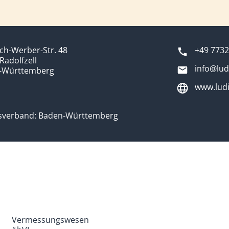
ich-Werber-Str. 48
+49 7732
Radolfzell
info@lud
-Württemberg
www.lud
sverband: Baden-Württemberg
Vermessungswesen