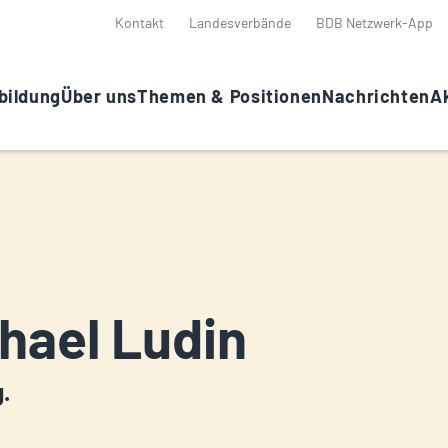
Kontakt
Landesverbände
BDB Netzwerk-App
bildung
Über uns
Themen & Positionen
Nachrichten
Ak
hael Ludin
g.