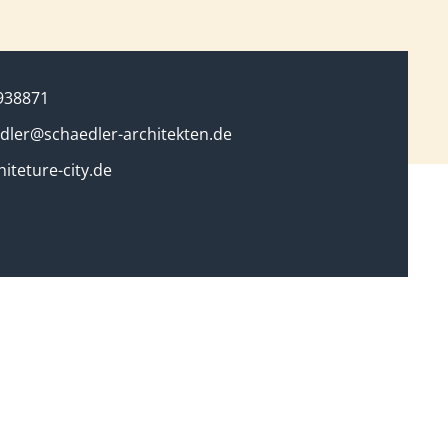
938871
dler@schaedler-architekten.de
iteture-city.de