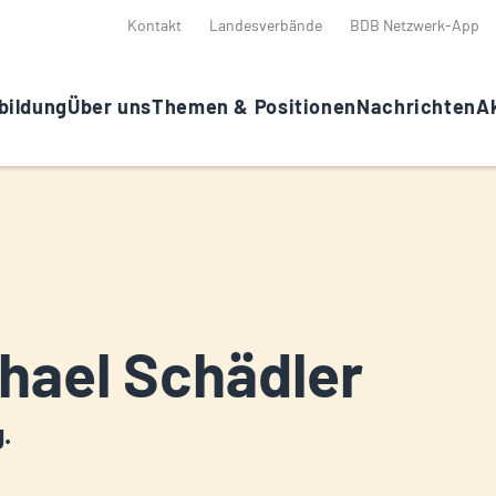
Kontakt
Landesverbände
BDB Netzwerk-App
bildung
Über uns
Themen & Positionen
Nachrichten
Ak
hael Schädler
g.