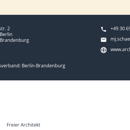
tr. 2
+49 30 6
Berlin
mj.schae
-Brandenburg
www.arch
verband: Berlin-Brandenburg
Freier Architekt