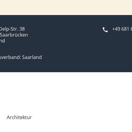
Delp-Str. 38
+49 681 
 Saarbrücken
and
sverband: Saarland
Architektur