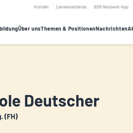
Kontakt
Landesverbände
BDB Netzwerk-App
bildung
Über uns
Themen & Positionen
Nachrichten
Ak
ole Deutscher
g. (FH)