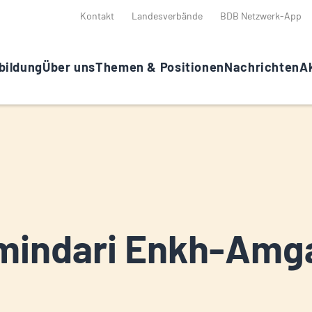
Kontakt
Landesverbände
BDB Netzwerk-App
bildung
Über uns
Themen & Positionen
Nachrichten
Ak
indari Enkh-Amg