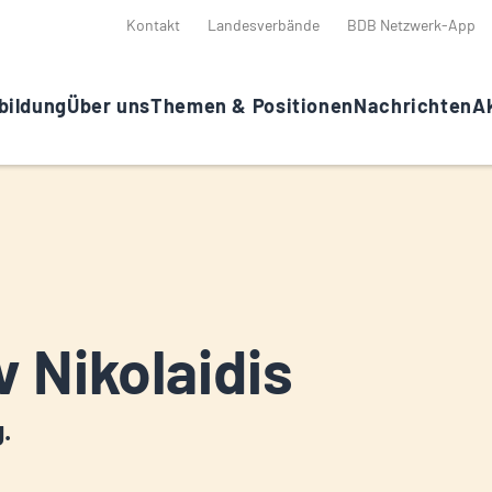
Kontakt
Landesverbände
BDB Netzwerk-App
bildung
Über uns
Themen & Positionen
Nachrichten
Ak
v Nikolaidis
g.