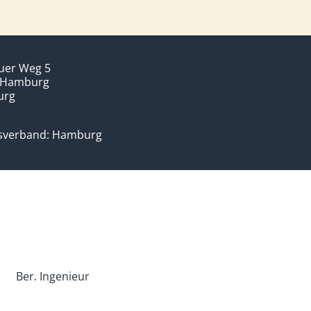
uer Weg 5
 Hamburg
urg
sverband: Hamburg
Ber. Ingenieur