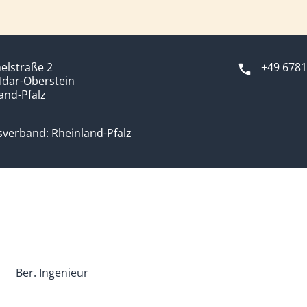
lstraße 2
+49 6781
Idar-Oberstein
and-Pfalz
verband: Rheinland-Pfalz
Ber. Ingenieur