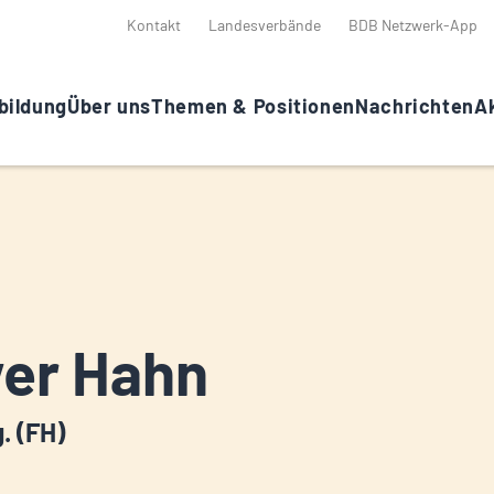
Kontakt
Landesverbände
BDB Netzwerk-App
bildung
Über uns
Themen & Positionen
Nachrichten
Ak
ver Hahn
g. (FH)