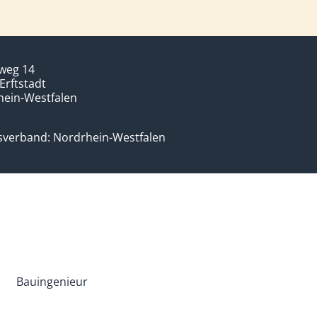
weg 14
Erftstadt
hein-Westfalen
sverband: Nordrhein-Westfalen
Bauingenieur