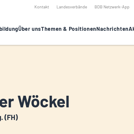
Kontakt
Landesverbände
BDB Netzwerk-App
bildung
Über uns
Themen & Positionen
Nachrichten
Ak
er Wöckel
g. (FH)