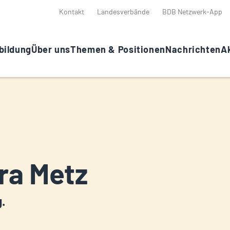
Kontakt
Landesverbände
BDB Netzwerk-App
bildung
Über uns
Themen & Positionen
Nachrichten
Ak
ra Metz
g.