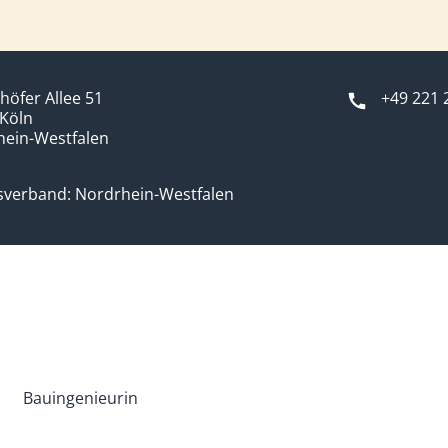
öfer Allee 51
+49 221 
Köln
hein-Westfalen
sverband: Nordrhein-Westfalen
Bauingenieurin