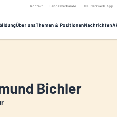
Kontakt
Landesverbände
BDB Netzwerk-App
bildung
Über uns
Themen & Positionen
Nachrichten
Ak
mund Bichler
ur