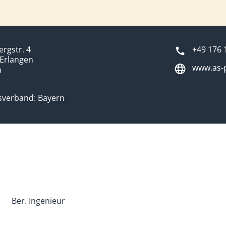
rgstr. 4
+49 176 
Erlangen
www.as-
n
sverband: Bayern
Ber. Ingenieur