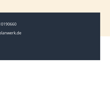
10190660
planwerk.de