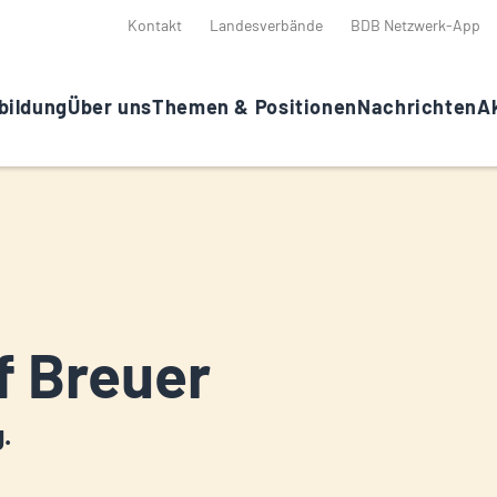
Kontakt
Landesverbände
BDB Netzwerk-App
bildung
Über uns
Themen & Positionen
Nachrichten
Ak
f Breuer
g.