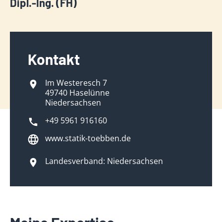
Dipl.-Ing. (FH)
Kontakt
Im Westeresch 7
49740 Haselünne
Niedersachsen
+49 5961 916160
www.statik-toebben.de
Landesverband: Niedersachsen