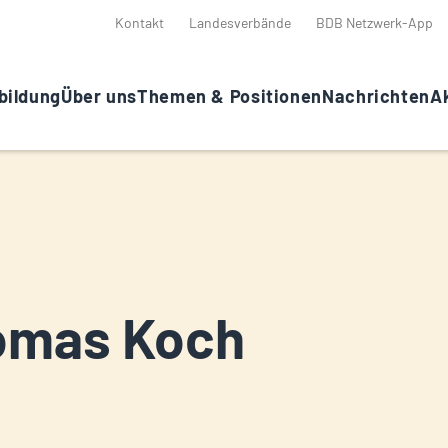
Kontakt
Landesverbände
BDB Netzwerk-App
bildung
Über uns
Themen & Positionen
Nachrichten
Ak
omas Koch