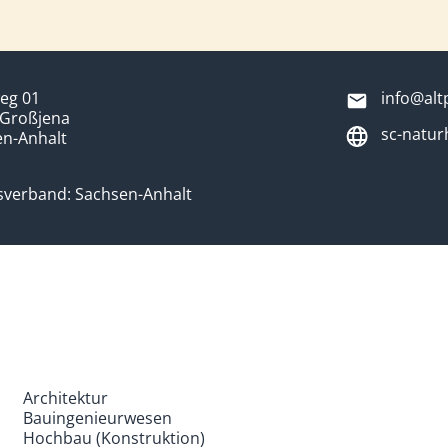
eg 01
info@alt
 Großjena
sc-natur
en-Anhalt
sverband: Sachsen-Anhalt
Architektur
Bauingenieurwesen
Hochbau (Konstruktion)