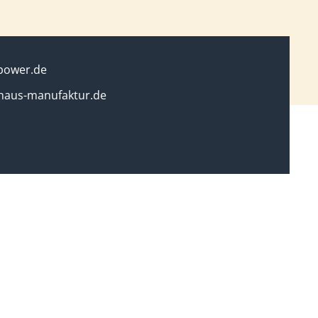
power.de
haus-manufaktur.de