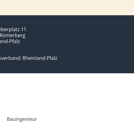
berplatz 11
 Römerberg
and-Pfalz
verband: Rheinland-Pfalz
Bauingenieur