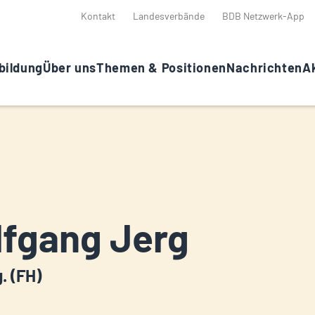
Kontakt
Landesverbände
BDB Netzwerk-App
bildung
Über uns
Themen & Positionen
Nachrichten
Ak
fgang Jerg
g. (FH)