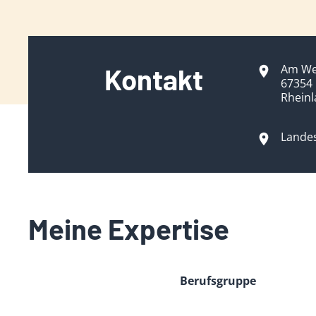
Am We
Kontakt
67354
Rheinl
Landes
Meine Expertise
Berufsgruppe