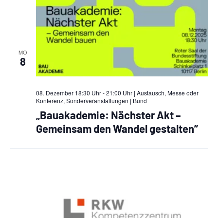
a
t
i
MO
8
o
n
08. Dezember 18:30 Uhr - 21:00 Uhr | Austausch, Messe oder
Konferenz, Sonderveranstaltungen
| Bund
„Bauakademie: Nächster Akt –
Gemeinsam den Wandel gestalten”