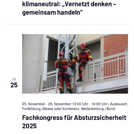
klimaneutral: „Vernetzt denken –
e
gemeinsam handeln“
n
S
u
c
h
e
DI
u
25
n
d
25. November - 26. November 13:00 Uhr - 16:00 Uhr | Austausch,
Fortbildung, Messe oder Konferenz, Weiterbildung
| Bund
A
Fachkongress für Absturzsicherheit
2025
n