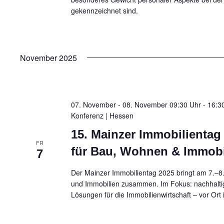
u
gekennzeichnet sind.
n
d
November 2025
A
n
07. November - 08. November 09:30 Uhr - 16:30
Konferenz
| Hessen
s
15. Mainzer Immobilientag
i
FR
für Bau, Wohnen & Immobi
7
c
Der Mainzer Immobilientag 2025 bringt am 7.–
und Immobilien zusammen. Im Fokus: nachhaltige
h
Lösungen für die Immobilienwirtschaft – vor Ort 
t