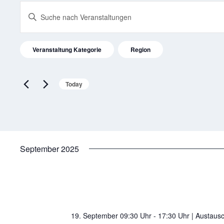
V
Geben
Sie
e
Das
Schlüsselwort.
Das
F
Veranstaltung Kategorie
Region
r
Suche
Ändern
i
nach
der
Veranstaltungen
l
a
Formular-
Schlüsselwort.
Today
Eingabefelder
t
wird
n
e
die
r
Liste
s
der
Veranstaltungen
t
mit
September 2025
den
a
gefilterten
Ergebnissen
aktualisieren
l
t
19. September 09:30 Uhr - 17:30 Uhr | Austaus