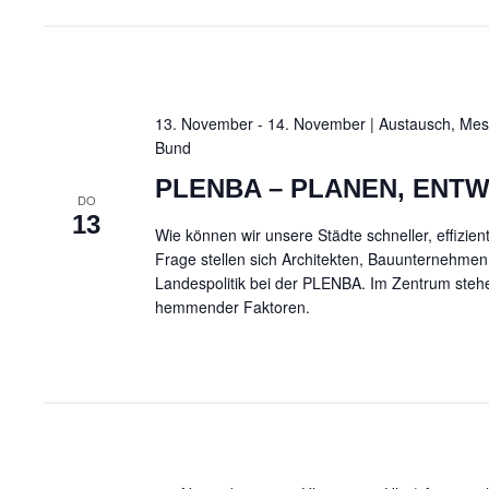
e
n
,
13. November - 14. November | Austausch, Mes
Bund
N
PLENBA – PLANEN, ENTW
DO
a
13
Wie können wir unsere Städte schneller, effizie
Frage stellen sich Architekten, Bauunternehm
v
Landespolitik bei der PLENBA. Im Zentrum steh
hemmender Faktoren.
i
g
a
t