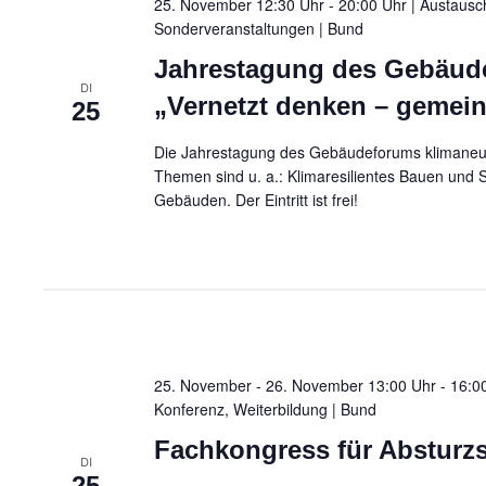
25. November 12:30 Uhr - 20:00 Uhr | Austausc
i
Sonderveranstaltungen
| Bund
Jahrestagung des Gebäude
o
DI
„Vernetzt denken – gemei
25
n
Die Jahrestagung des Gebäudeforums klimaneutra
Themen sind u. a.: Klimaresilientes Bauen und
Gebäuden. Der Eintritt ist frei!
25. November - 26. November 13:00 Uhr - 16:00
Konferenz, Weiterbildung
| Bund
Fachkongress für Absturzs
DI
25