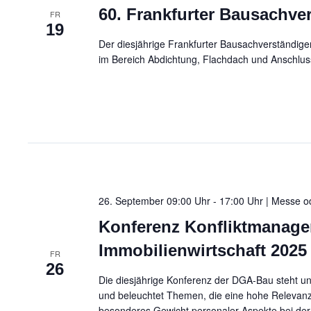
u
60. Frankfurter Bausachve
FR
19
n
Der diesjährige Frankfurter Bausachverständige
im Bereich Abdichtung, Flachdach und Anschluss
g
e
n
S
u
26. September 09:00 Uhr - 17:00 Uhr | Messe 
Konferenz Konfliktmanage
c
Immobilienwirtschaft 2025
FR
h
26
Die diesjährige Konferenz der DGA-Bau steht un
e
und beleuchtet Themen, die eine hohe Relevan
besonderes Gewicht personaler Aspekte bei der 