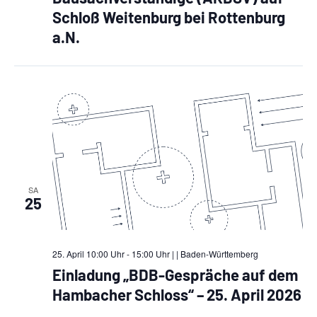
ö
n
Schloß Weitenburg bei Rottenburg
e
f
e
f
a.N.
n
n
n
e
S
n
u
c
h
e
SA
u
25
n
d
25. April 10:00 Uhr - 15:00 Uhr |
| Baden-Württemberg
A
Einladung „BDB-Gespräche auf dem
Hambacher Schloss“ – 25. April 2026
n