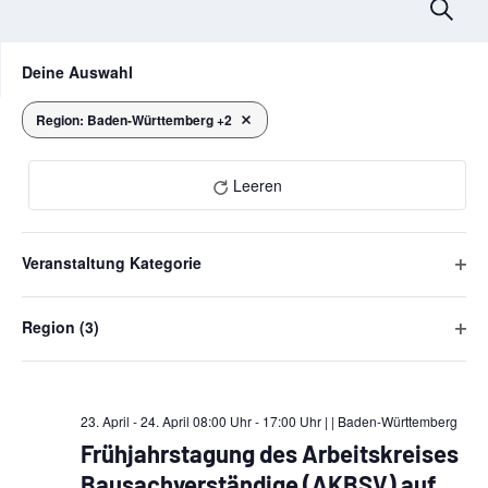
V
Suche
e
Das
F
Deine Auswahl
Ändern
i
r
der
l
Formular-
Region
:
Baden-Württemberg +2
a
Filter entfernen
April 2026
Eingabefelder
t
wird
n
e
die
Leeren
r
s
Liste
der
t
Veranstaltungen
Veranstaltung Kategorie
mit
a
F
den
i
gefilterten
l
Region
(3)
l
Ergebnissen
F
DO
aktualisieren
t
t
23
i
e
u
l
r
t
23. April - 24. April 08:00 Uhr - 17:00 Uhr |
| Baden-Württemberg
ö
n
e
Frühjahrstagung des Arbeitskreises
f
r
g
f
Bausachverständige (AKBSV) auf