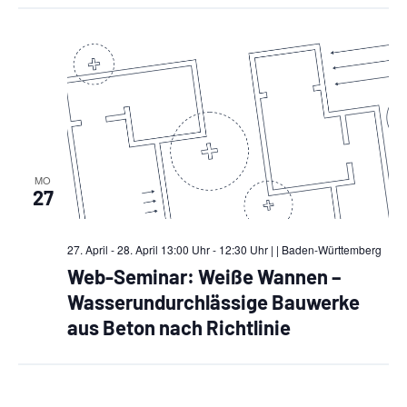
s
i
c
h
t
e
MO
27
n
,
27. April - 28. April 13:00 Uhr - 12:30 Uhr |
| Baden-Württemberg
N
Web-Seminar: Weiße Wannen –
Wasserundurchlässige Bauwerke
a
aus Beton nach Richtlinie
v
i
g