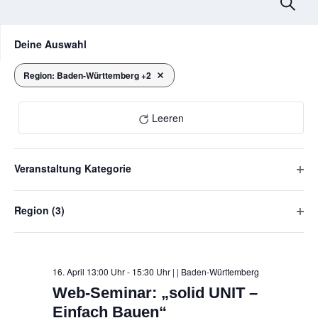
V
Suche
e
Das
F
Deine Auswahl
Ändern
r
i
der
l
a
Formular-
Region
:
Baden-Württemberg +2
Filter entfernen
April 2026
Eingabefelder
t
n
wird
e
die
Leeren
s
r
Liste
der
t
Veranstaltungen
Veranstaltung Kategorie
a
mit
F
den
l
i
gefilterten
DO
Region
(3)
l
Ergebnissen
t
16
F
aktualisieren
t
u
i
e
l
r
n
t
16. April 13:00 Uhr - 15:30 Uhr |
| Baden-Württemberg
ö
e
g
Web-Seminar: „solid UNIT –
f
r
f
Einfach Bauen“
e