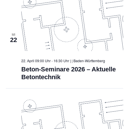
c
h
t
MI
e
22
n
,
22. April 09:00 Uhr - 16:30 Uhr |
| Baden-Württemberg
N
Beton-Seminare 2026 – Aktuelle
a
Betontechnik
v
i
g
a
t