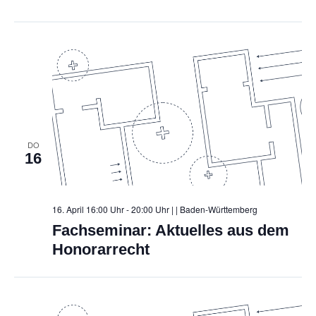
ö
n
f
n
e
f
n
S
n
e
u
n
c
h
e
DO
16
u
n
16. April 16:00 Uhr - 20:00 Uhr |
| Baden-Württemberg
d
Fachseminar: Aktuelles aus dem
A
Honorarrecht
n
s
i