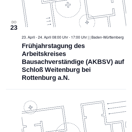
i
o
DO
n
23
23. April - 24. April 08:00 Uhr - 17:00 Uhr |
| Baden-Württemberg
Frühjahrstagung des
Arbeitskreises
Bausachverständige (AKBSV) auf
Schloß Weitenburg bei
Rottenburg a.N.