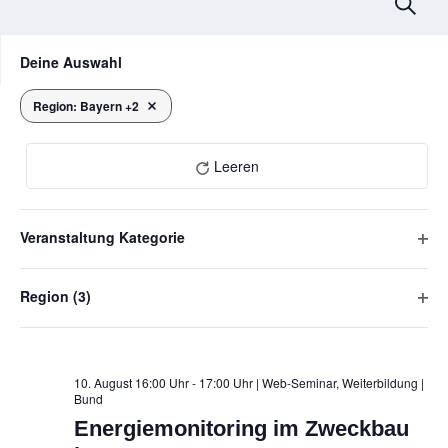
V
Suche
e
Das
F
Deine Auswahl
Ändern
r
i
der
l
a
Formular-
Region
:
Bayern +2
Filter entfernen
August 2026
Eingabefelder
t
n
wird
e
die
Leeren
s
r
Liste
der
t
Veranstaltungen
Veranstaltung Kategorie
a
mit
F
den
l
i
gefilterten
Region
(3)
MO
l
Ergebnissen
t
10
F
aktualisieren
t
u
i
e
l
r
n
t
10. August 16:00 Uhr - 17:00 Uhr | Web-Seminar, Weiterbildung
|
ö
Bund
e
g
f
Energiemonitoring im Zweckbau
r
f
e