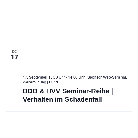
c
h
t
e
n
DO
17
,
N
17. September 13:00 Uhr - 14:00 Uhr | Sponsor, Web-Seminar,
a
Weiterbildung
| Bund
v
BDB & HVV Seminar-Reihe |
Verhalten im Schadenfall
i
g
a
t