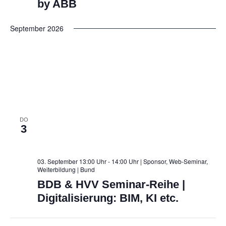
ö
by ABB
n
f
n
e
f
n
September 2026
S
n
e
u
n
c
h
e
u
DO
3
n
d
03. September 13:00 Uhr - 14:00 Uhr | Sponsor, Web-Seminar,
A
Weiterbildung
| Bund
BDB & HVV Seminar-Reihe |
n
Digitalisierung: BIM, KI etc.
s
i