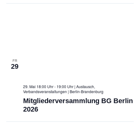
c
h
t
e
n
,
FR
29
N
a
29. Mai 18:00 Uhr - 19:00 Uhr | Austausch,
v
Verbandsveranstaltungen
| Berlin-Brandenburg
Mitgliederversammlung BG Berlin
i
2026
g
a
t