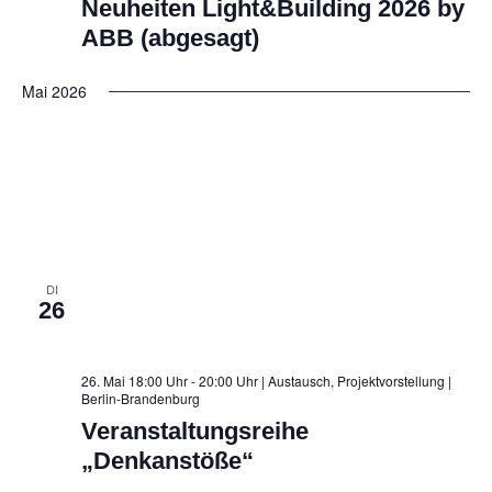
ö
Neuheiten Light&Building 2026 by
n
f
n
e
ABB (abgesagt)
f
n
S
n
Mai 2026
e
u
n
c
h
e
u
n
DI
26
d
A
26. Mai 18:00 Uhr - 20:00 Uhr | Austausch, Projektvorstellung
|
Berlin-Brandenburg
n
Veranstaltungsreihe
s
„Denkanstöße“
i