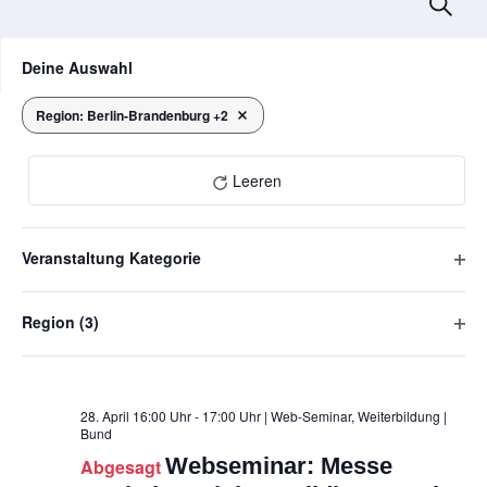
V
Suche
e
Das
F
Deine Auswahl
Ändern
r
i
der
l
a
Formular-
Region
:
Berlin-Brandenburg +2
Filter entfernen
April 2026
Eingabefelder
t
n
wird
e
die
Leeren
s
r
Liste
der
t
Veranstaltungen
Veranstaltung Kategorie
a
mit
F
den
l
i
gefilterten
Region
(3)
l
Ergebnissen
t
DI
F
aktualisieren
t
28
u
i
e
l
r
n
t
28. April 16:00 Uhr - 17:00 Uhr | Web-Seminar, Weiterbildung
|
ö
Bund
e
g
f
Webseminar: Messe
r
Abgesagt
f
e