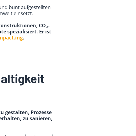
 und bunt aufgestellten
mwelt einsetzt.
konstruktionen, CO₂-
 spezialisiert. Er ist
mpact.ing
.
altigkeit
u gestalten, Prozesse
erhalten, zu sanieren,