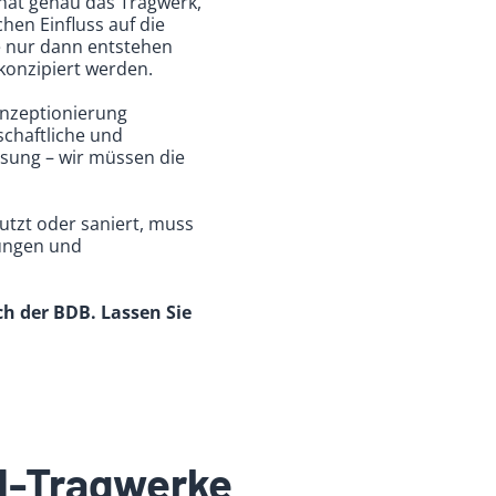
 hat genau das Tragwerk,
hen Einfluss auf die
e nur dann entstehen
onzipiert werden.
onzeptionierung
schaftliche und
ösung – wir müssen die
utzt oder saniert, muss
ungen und
ch der BDB. Lassen Sie
id-Tragwerke