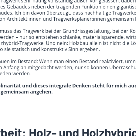
Tragwerk sehr häufig vollständig außen vor gelassen, dabei
 des Gebäudes neben der tragenden Funktion einen gigantisc
äudes. Ich bin davon überzeugt, dass nachhaltige Tragwerk
n Architekt:innen und Tragwerksplaner:innen gemeinsam k
muss das Tragwerk bei der Grundrissgestaltung, bei der K
erden – nur so entstehen schlanke, materialsparende, wirt
zhybrid-Tragwerke. Und nein: Holzbau allein ist nicht die L
o sie statisch und konstruktiv Sinn ergeben.
 Bauen im Bestand: Wenn man einen Bestand reaktiviert, umn
n Anfang an mitgedacht werden, nur so können Überrasch
ieden werden.
plinarität und dieses integrale Denken steht für mich au
h gemeinsam angehen.
Arbeit: Holz- und Holzhybr