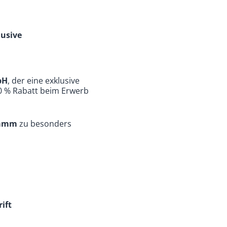
lusive
bH
, der eine exklusive
30 % Rabatt beim Erwerb
ramm
zu besonders
ift