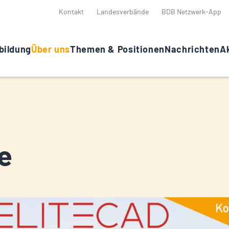
Kontakt
Landesverbände
BDB Netzwerk-App
bildung
Über uns
Themen & Positionen
Nachrichten
Ak
e