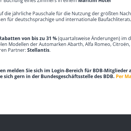
er Buchung eines Zimmers in einem
Maritim Hotel
uf die jährliche Pauschale für die Nutzung der größten Na
isen für deutschsprachige und internationale Baufachlitera
 Rabatten von bis zu 31 %
(quartalsweise Änderungen) im 
elen Modellen der Automarken Abarth, Alfa Romeo, Citroën, D
ren Partner:
Stellantis
.
en melden Sie sich im Login-Bereich für BDB-Mitglieder a
e sich gern in der Bundesgeschäftsstelle des BDB.
Per Ma