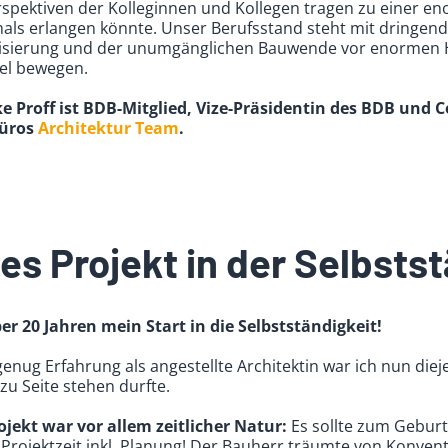
rspektiven der Kolleginnen und Kollegen tragen zu einer en
iemals erlangen könnte. Unser Berufsstand steht mit drin
alisierung und der unumgänglichen Bauwende vor enormen
el bewegen.
ke Proff ist BDB-Mitglied, Vize-Präsidentin des BDB und 
büros
Architektur Team
.
es Projekt in der Selbstst
er 20 Jahren mein Start in die Selbstständigkeit!
enug Erfahrung als angestellte Architektin war ich nun die
 zu Seite stehen durfte.
jekt war vor allem zeitlicher Natur:
Es sollte zum Geburts
 Projektzeit inkl. Planung! Der Bauherr träumte von Konven