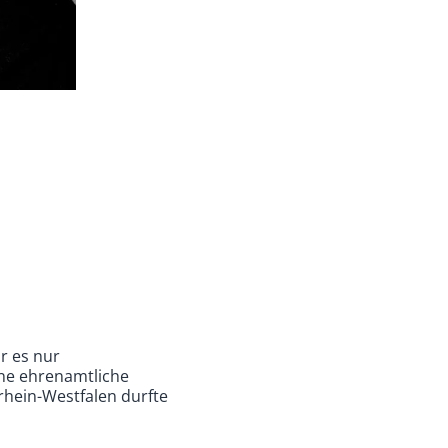
ar es nur
ine ehrenamtliche
rhein-Westfalen durfte